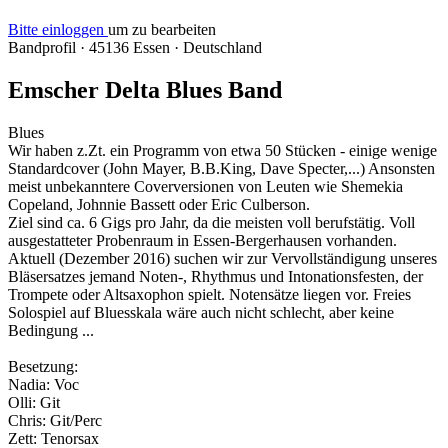
Bitte einloggen
um zu bearbeiten
Bandprofil
·
45136 Essen
·
Deutschland
Emscher Delta Blues Band
Blues
Wir haben z.Zt. ein Programm von etwa 50 Stücken - einige wenige
Standardcover (John Mayer, B.B.King, Dave Specter,...) Ansonsten
meist unbekanntere Coverversionen von Leuten wie Shemekia
Copeland, Johnnie Bassett oder Eric Culberson.
Ziel sind ca. 6 Gigs pro Jahr, da die meisten voll berufstätig. Voll
ausgestatteter Probenraum in Essen-Bergerhausen vorhanden.
Aktuell (Dezember 2016) suchen wir zur Vervollständigung unseres
Bläsersatzes jemand Noten-, Rhythmus und Intonationsfesten, der
Trompete oder Altsaxophon spielt. Notensätze liegen vor. Freies
Solospiel auf Bluesskala wäre auch nicht schlecht, aber keine
Bedingung ...
Besetzung:
Nadia: Voc
Olli: Git
Chris: Git/Perc
Zett: Tenorsax