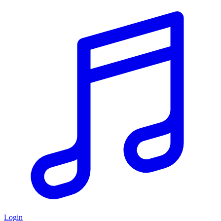
Login