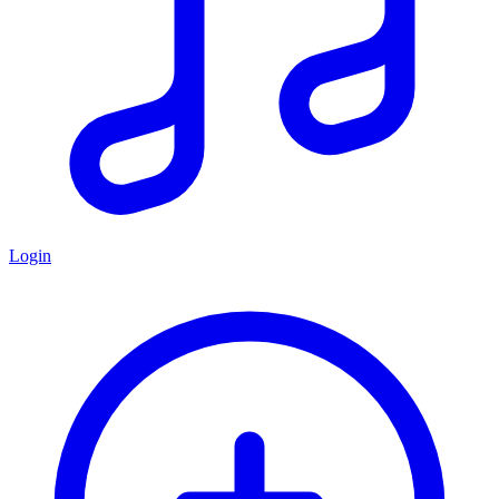
Login