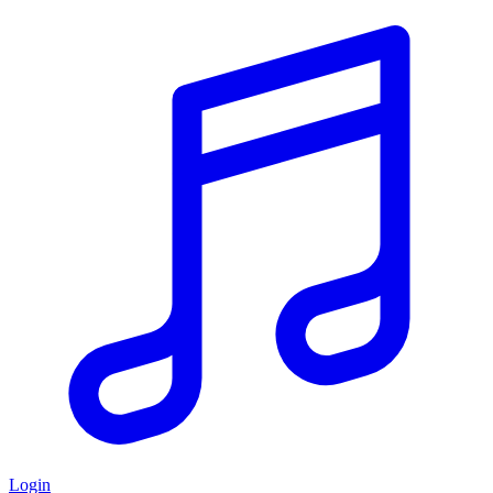
Login