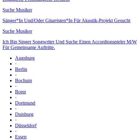
Suche Musiker
Sänger*In Und/Oder Gitarristen*In Für Akustik-Projekt Gesucht
Suche Musiker
Ich Bin Singer Songwriter Und Suche Einen Accordionspieler M/W
Für Gemeinsame Auftritte.
Augsburg
·
Berlin
·
Bochum
·
Bonn
·
Dortmund
·
Duisburg
·
Düsseldorf
·
Essen