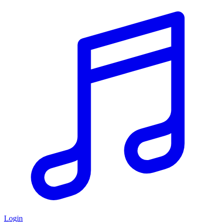
Login