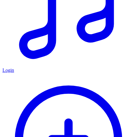
Login