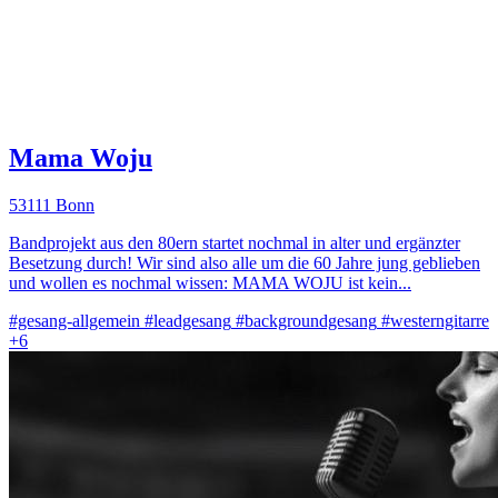
Mama Woju
53111 Bonn
Bandprojekt aus den 80ern startet nochmal in alter und ergänzter
Besetzung durch! Wir sind also alle um die 60 Jahre jung geblieben
und wollen es nochmal wissen: MAMA WOJU ist kein...
#gesang-allgemein
#leadgesang
#backgroundgesang
#westerngitarre
+6