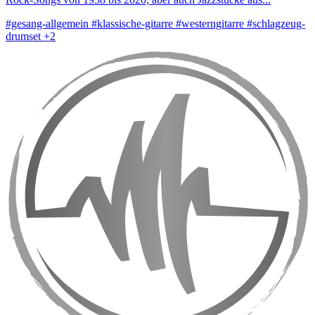
#gesang-allgemein
#klassische-gitarre
#westerngitarre
#schlagzeug-
drumset
+2