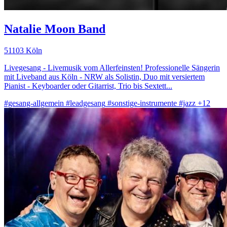
Natalie Moon Band
51103 Köln
Livegesang - Livemusik vom Allerfeinsten! Professionelle Sängerin
mit Liveband aus Köln - NRW als Solistin, Duo mit versiertem
Pianist - Keyboarder oder Gitarrist, Trio bis Sextett...
#gesang-allgemein
#leadgesang
#sonstige-instrumente
#jazz
+12