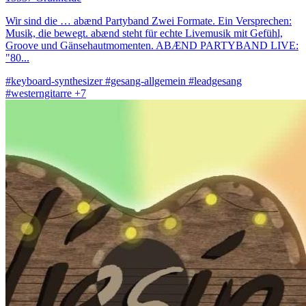
Wir sind die … abænd Partyband Zwei Formate. Ein Versprechen:
Musik, die bewegt. abænd steht für echte Livemusik mit Gefühl,
Groove und Gänsehautmomenten. ABÆND PARTYBAND LIVE:
"80...
#keyboard-synthesizer
#gesang-allgemein
#leadgesang
#westerngitarre
+7