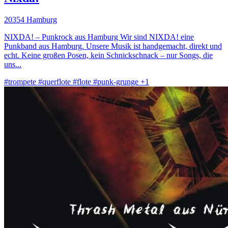
20354 Hamburg
NIXDA! – Punkrock aus Hamburg Wir sind NIXDA! eine
Punkband aus Hamburg. Unsere Musik ist handgemacht, direkt und
echt. Keine großen Posen, kein Schnickschnack – nur Songs, die
uns...
#trompete
#querflote
#flote
#punk-grunge
+1