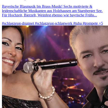
Bayerische Blasmusik bis Brass-Musik! Sechs motivierte &
leidenschaftliche Musikanten aus Holzhausen am Starnberger See.
Für Hochzeit, Bierzelt, Weinfest ebenso wie bayrische Frühs...
#schlagzeug-drumset
#schlagzeug-schlagwerk
#tuba
#trompete
+5