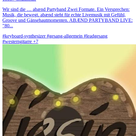
Wir sind die … abænd Partyband Zwei Formate. Ein Versprechen:
Musik, die bewegt. abænd steht für echte Livemusik mit Gefühl,
Groove und Gänsehautmomenten. ABÆND PARTYBAND LIVE:
"80...
#keyboard-synthesizer
#gesang-allgemein
#leadgesang
#westerngitarre
+7