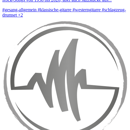
#gesang-allgemein
#klassische-gitarre
#westerngitarre
#schlagzeug-
drumset
+2