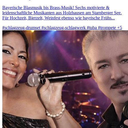
Bayerische Blasmusik bis Brass-Musik! Sechs motivierte &
leidenschaftliche Musikanten aus Holzhausen am Starnberger See.
Für Hochzeit, Bierzelt, Weinfest ebenso wie bayrische Frühs...
#schlagzeug-drumset
#schlagzeug-schlagwerk
#tuba
#trompete
+5