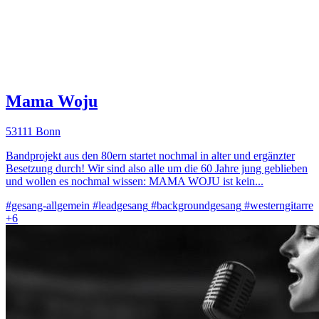
Mama Woju
53111 Bonn
Bandprojekt aus den 80ern startet nochmal in alter und ergänzter
Besetzung durch! Wir sind also alle um die 60 Jahre jung geblieben
und wollen es nochmal wissen: MAMA WOJU ist kein...
#gesang-allgemein
#leadgesang
#backgroundgesang
#westerngitarre
+6