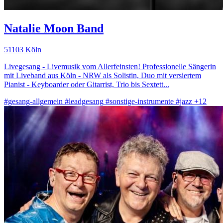
Natalie Moon Band
51103 Köln
Livegesang - Livemusik vom Allerfeinsten! Professionelle Sängerin
mit Liveband aus Köln - NRW als Solistin, Duo mit versiertem
Pianist - Keyboarder oder Gitarrist, Trio bis Sextett...
#gesang-allgemein
#leadgesang
#sonstige-instrumente
#jazz
+12