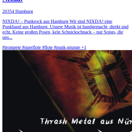
20354 Hamburg
NIXDA! – Punkrock aus Hamburg Wir sind NIXDA! eine
Punkband aus Hamburg. Unsere Musik ist handgemacht, direkt und
echt. Keine großen Posen, kein Schnickschnack – nur Songs, die
uns...
#trompete
#querflote
#flote
#punk-grunge
+1