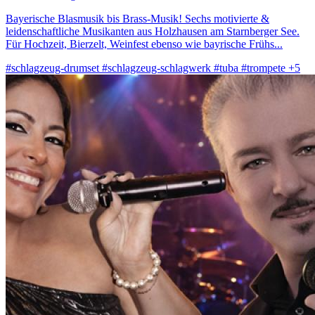
Bayerische Blasmusik bis Brass-Musik! Sechs motivierte &
leidenschaftliche Musikanten aus Holzhausen am Starnberger See.
Für Hochzeit, Bierzelt, Weinfest ebenso wie bayrische Frühs...
#schlagzeug-drumset
#schlagzeug-schlagwerk
#tuba
#trompete
+5