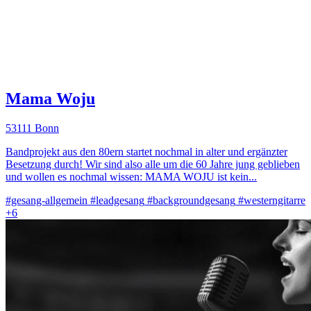
Mama Woju
53111 Bonn
Bandprojekt aus den 80ern startet nochmal in alter und ergänzter
Besetzung durch! Wir sind also alle um die 60 Jahre jung geblieben
und wollen es nochmal wissen: MAMA WOJU ist kein...
#gesang-allgemein
#leadgesang
#backgroundgesang
#westerngitarre
+6