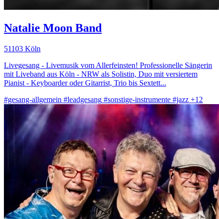
Natalie Moon Band
51103 Köln
Livegesang - Livemusik vom Allerfeinsten! Professionelle Sängerin
mit Liveband aus Köln - NRW als Solistin, Duo mit versiertem
Pianist - Keyboarder oder Gitarrist, Trio bis Sextett...
#gesang-allgemein
#leadgesang
#sonstige-instrumente
#jazz
+12