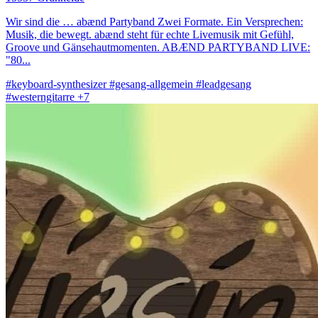
Wir sind die … abænd Partyband Zwei Formate. Ein Versprechen:
Musik, die bewegt. abænd steht für echte Livemusik mit Gefühl,
Groove und Gänsehautmomenten. ABÆND PARTYBAND LIVE:
"80...
#keyboard-synthesizer
#gesang-allgemein
#leadgesang
#westerngitarre
+7