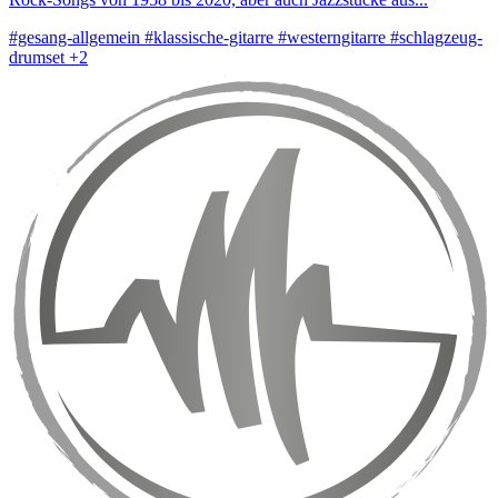
#gesang-allgemein
#klassische-gitarre
#westerngitarre
#schlagzeug-
drumset
+2