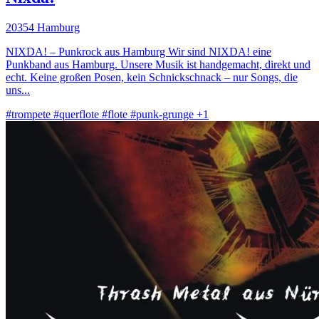
20354 Hamburg
NIXDA! – Punkrock aus Hamburg Wir sind NIXDA! eine
Punkband aus Hamburg. Unsere Musik ist handgemacht, direkt und
echt. Keine großen Posen, kein Schnickschnack – nur Songs, die
uns...
#trompete
#querflote
#flote
#punk-grunge
+1