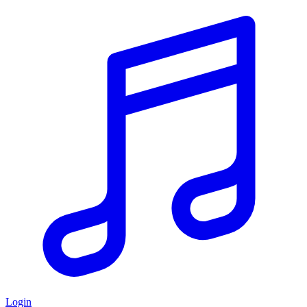
Login