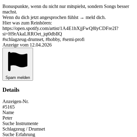
Bonuspunkte, wenn du nicht nur mitspielst, sondern Songs besser
machst.
Wenn du dich jetzt angesprochen fühlst → meld dich.
Hier was zum Reinhören:
https://open.spotify.com/artist/1A4E1hXjjFwQ8lyCDFre2I?
si=H9rAkaLRROet_jqt0dbIlQ
#schlagzeug-drumset, #hobby, #semi-profi
Anzeige vom 12.04.2026
Spam melden
Details
Anzeigen-Nr.
#5165
Name
Peter
Suche Instrumente
Schlagzeug / Drumset
Suche Erfahrung