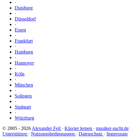
·
Duisburg
·
Düsseldorf
·
Essen
·
Frankfurt
·
Hamburg
·
Hannover
·
Köln
·
München
·
Solingen
·
Stuttgart
·
Würzburg
© 2005 - 2026
Alexander Feil
·
Klavier lernen
·
musiker-sucht.de
Unterstützen
·
Nutzungsbedingungen
·
Datenschutz
·
Impressum