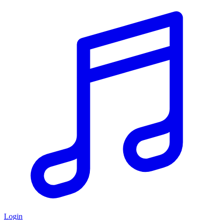
Login