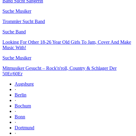
Band Sucht Sängerin
Suche Musiker
Trommler Sucht Band
Suche Band
Looking For Other 18-26 Year Old Girls To Jam, Cover And Make
Music With!
Suche Musiker
Mitmusiker Gesucht – Rock'n'roll, Country & Schlager Der
50Er/60Er
Augsburg
·
Berlin
·
Bochum
·
Bonn
·
Dortmund
·