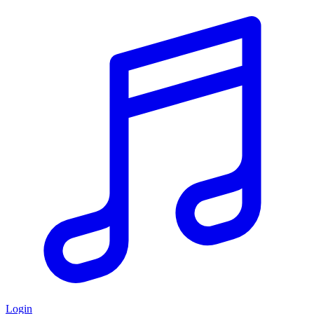
Login