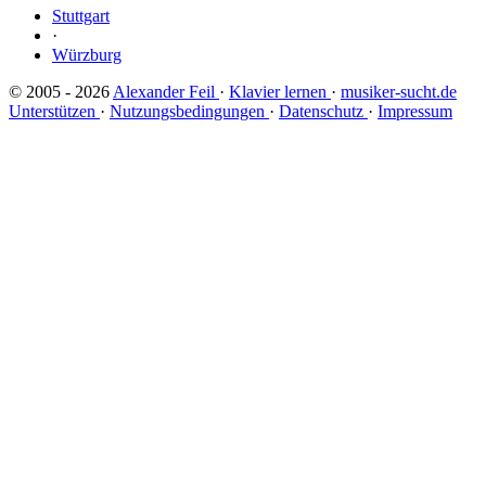
Stuttgart
·
Würzburg
© 2005 - 2026
Alexander Feil
·
Klavier lernen
·
musiker-sucht.de
Unterstützen
·
Nutzungsbedingungen
·
Datenschutz
·
Impressum