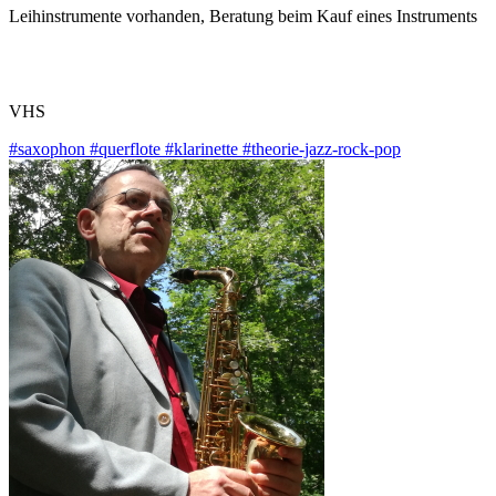
Leihinstrumente vorhanden, Beratung beim Kauf eines Instruments
VHS
#saxophon
#querflote
#klarinette
#theorie-jazz-rock-pop