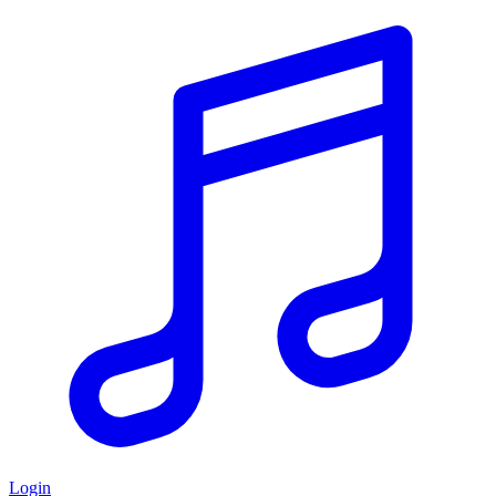
Login