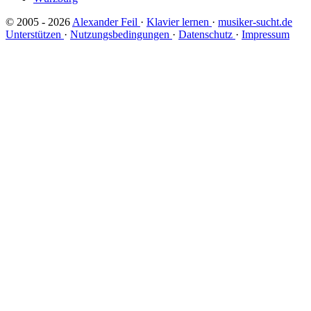
© 2005 - 2026
Alexander Feil
·
Klavier lernen
·
musiker-sucht.de
Unterstützen
·
Nutzungsbedingungen
·
Datenschutz
·
Impressum