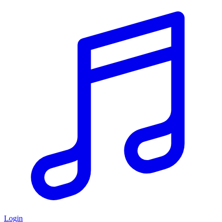
Login