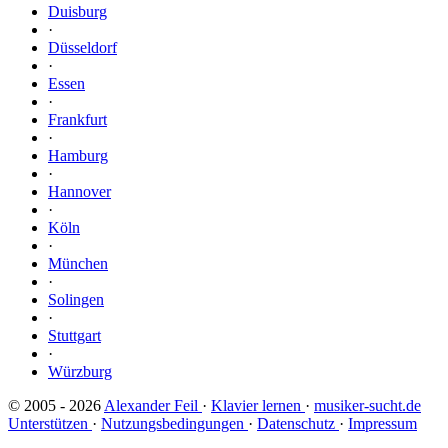
Duisburg
·
Düsseldorf
·
Essen
·
Frankfurt
·
Hamburg
·
Hannover
·
Köln
·
München
·
Solingen
·
Stuttgart
·
Würzburg
© 2005 - 2026
Alexander Feil
·
Klavier lernen
·
musiker-sucht.de
Unterstützen
·
Nutzungsbedingungen
·
Datenschutz
·
Impressum