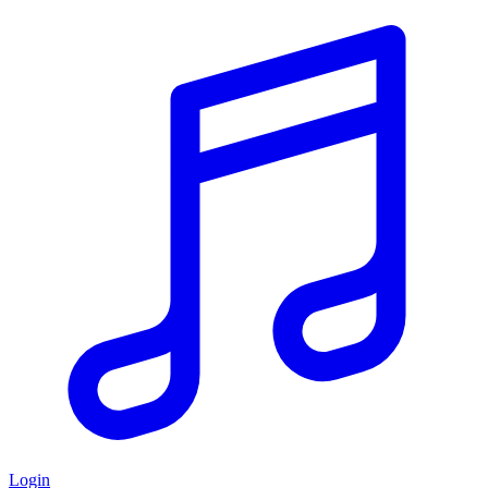
Login