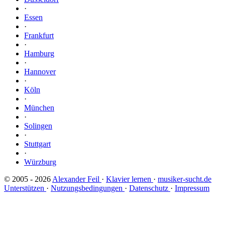
·
Essen
·
Frankfurt
·
Hamburg
·
Hannover
·
Köln
·
München
·
Solingen
·
Stuttgart
·
Würzburg
© 2005 - 2026
Alexander Feil
·
Klavier lernen
·
musiker-sucht.de
Unterstützen
·
Nutzungsbedingungen
·
Datenschutz
·
Impressum