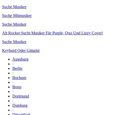
Suche Musiker
Suche Mitmusiker
Suche Musiker
Alt Rocker Sucht Musiker Für Purple, Quo Und Lizzy Cover!
Suche Musiker
Keybord Oder Gittarist
Augsburg
·
Berlin
·
Bochum
·
Bonn
·
Dortmund
·
Duisburg
·
Düsseldorf