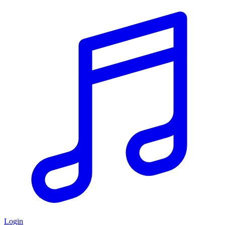
Login