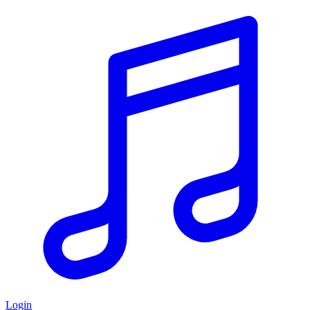
Login